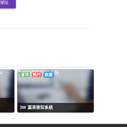
製網址
置頂
熱門
推薦
置頂
熱門
巧力電表BAW-1
3M 漏液檢知系統
220V 10(50)