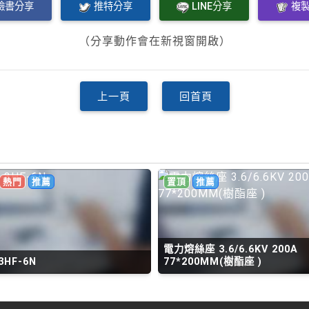
臉書分享
推特分享
LINE分享
複
（分享動作會在新視窗開啟）
上一頁
回首頁
熱門
推薦
置頂
推薦
電力熔絲座 3.6/6.6KV 200A
3HF-6N
77*200MM(樹酯座 )