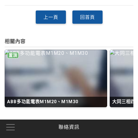
上一頁
回首頁
相關內容
置頂
ABB多功能電表M1M20、M1M30
大同三相四線
聯絡資訊